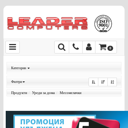
0
Категории
Филтри
Продукти
Уреди за дома
Месомелачки