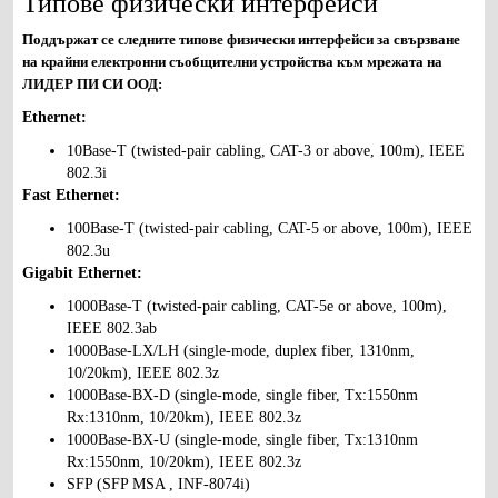
Типове физически интерфейси
Поддържат се следните типове физически интерфейси за свързване
на крайни електронни съобщителни устройства към мрежата на
ЛИДЕР ПИ СИ ООД:
Ethernet:
10Base-T (twisted-pair cabling, CAT-3 or above, 100m), IEEE
802.3i
Fast Ethernet:
100Base-T (twisted-pair cabling, CAT-5 or above, 100m), IEEE
802.3u
Gigabit Ethernet:
1000Base-T (twisted-pair cabling, CAT-5e or above, 100m),
IEEE 802.3ab
1000Base-LX/LH (single-mode, duplex fiber, 1310nm,
10/20km), IEEE 802.3z
1000Base-BX-D (single-mode, single fiber, Tx:1550nm
Rx:1310nm, 10/20km), IEEE 802.3z
1000Base-BX-U (single-mode, single fiber, Tx:1310nm
Rx:1550nm, 10/20km), IEEE 802.3z
SFP (SFP MSA , INF-8074i)