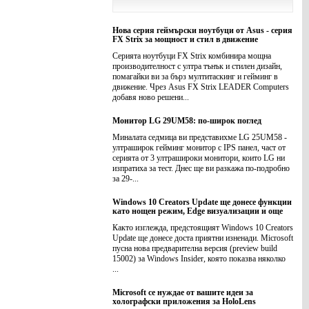
Нова серия геймърски ноутбуци от Asus - серия
FX Strix за мощност и стил в движение
Серията ноутбуци FX Strix комбинира мощна
производителност с ултра тънък и стилен дизайн,
помагайки ви за бърз мултитаскинг и гейминг в
движение. Чрез Asus FX Strix LEADER Computers
добавя ново решени...
Монитор LG 29UM58: по-широк поглед
Миналата седмица ви представихме LG 25UM58 -
ултраширок гейминг монитор с IPS панел, част от
серията от 3 ултрашироки монитори, които LG ни
изпратиха за тест. Днес ще ви разкажа по-подробно
за 29-...
Windows 10 Creators Update ще донесе функции
като нощен режим, Edge визуализации и още
Както изглежда, предстоящият Windows 10 Creators
Update ще донесе доста приятни изненади. Microsoft
пусна нова предварителна версия (preview build
15002) за Windows Insider, която показва няколко
...
Microsoft се нуждае от вашите идеи за
холографски приложения за HoloLens