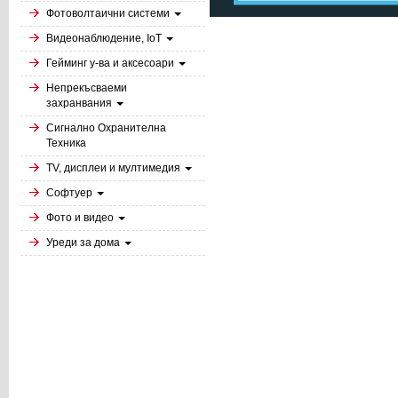
Фотоволтаични системи
Видеонаблюдение, IoT
Гейминг у-ва и аксесоари
Непрекъсваеми
захранвания
Сигнално Охранителна
Техника
TV, дисплеи и мултимедия
Софтуер
Фото и видео
Уреди за дома