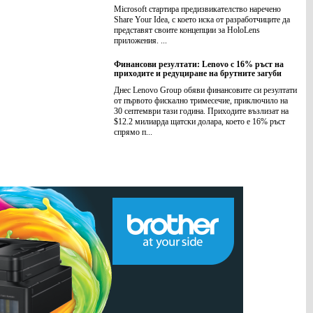
Microsoft стартира предизвикателство наречено
Share Your Idea, с което иска от разработчиците да
представят своите концепции за HoloLens
приложения. ...
Финансови резултати: Lenovo с 16% ръст на
приходите и редуциране на брутните загуби
Днес Lenovo Group обяви финансовите си резултати
от първото фискално тримесечие, приключило на
30 септември тази година. Приходите възлизат на
$12.2 милиарда щатски долара, което е 16% ръст
спрямо п...