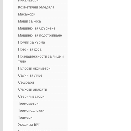
Инхалатори
Козметични огледала
Масажори
Маши за коса
Машинки за бръснене
Машинки за подстригване
Помпи за кърма
Преси за коса
Принадлежности за лице и
тяло
Пулсови оксиметри
Сауни за лице
Сешоари
Слухови апарати
Стерилизатори
Термометри
Термоподложки
Тримери
Уреди за ЕКГ