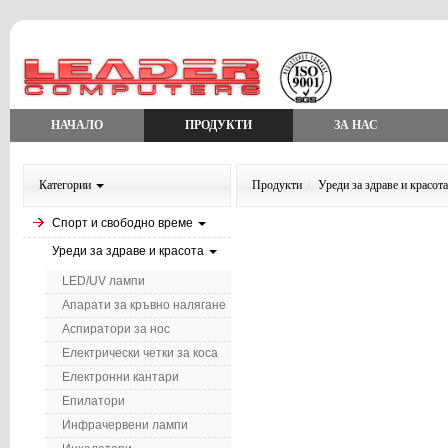
НАЧАЛО
ПРОДУКТИ
ЗА НАС
Категории
Продукти
Уреди за здраве и красота
Спорт и свободно време
Уреди за здраве и красота
LED/UV лампи
Апарати за кръвно налягане
Аспиратори за нос
Електрически четки за коса
Електронни кантари
Епилатори
Инфрачервени лампи