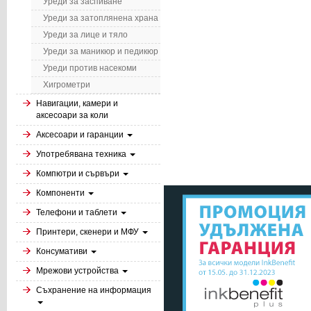
Уреди за заспиване
Уреди за затоплянена храна
Уреди за лице и тяло
Уреди за маникюр и педикюр
Уреди против насекоми
Хигрометри
Навигации, камери и
аксесоари за коли
Аксесоари и гаранции
Употребявана техника
Компютри и сървъри
Компоненти
Телефони и таблети
Принтери, скенери и МФУ
Консумативи
Мрежови устройства
Съхранение на информация